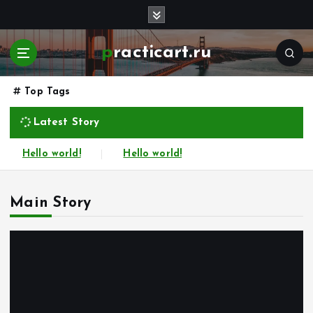
П
е
р
practicart.ru
е
й
т
Top Tags
и
к
Latest Story
с
о
Hello world!
Hello world!
д
е
р
Main Story
ж
и
м
о
м
у